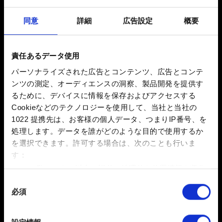
下に表示されます。
My Rewards
を選択してください。
同意
詳細
広告設定
概要
画面の指示に従って、ゲームをCD PROJEKT REDア
カウントに接続します。
責任あるデータ使用
接続すると、デフォルトでクロスプログレッションが
パーソナライズされた広告とコンテンツ、広告とコンテ
有効になります。「
オプション
」→「
ゲームプレイ
」
ンツの測定、オーディエンスの洞察、製品開発を提供す
→「
クロスプログレッション
」でオン/オフを切り替える
るために、デバイスに情報を保存およびアクセスする
こともできます。
Cookieなどのテクノロジーを使用して、当社と当社の
1022 提携先は、お客様の個人データ、つまりIP番号、を
「
ロード
」メニューを開き、画面右下に表示されてい
処理します。データを誰がどのような目的で使用するか
る「
クロスプログレッション
」のボタン/キーを押しま
を選択できます。
許可する場合は、次のことも行いま
す。
す：
新しいセーブデータを作成します。セーブは自動的に
数メートル以内の誤差の地理的な位置情報を収集
クラウドにアップロードされ、セーブデータ名の横にク
します
同
ラウドアイコンが表示されます。
必須
特定の特性（フィンガープリント）を積極的にス
意
キャンしてデバイスを特定します
の
ゲームプレイを続けたいプラットフォームで『ウィッ
選
詳細セクション
で個人データの処理方法と設定を行って
チャー３ ワイルドハント』を起動し、「
My Rewards
」