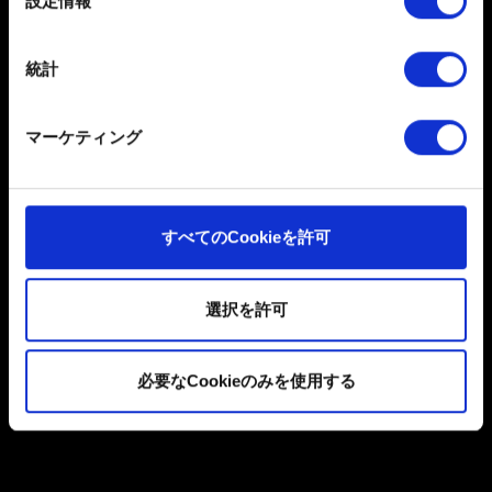
設定情報
択
ください。「Cookie宣言」からいつでも同意を変更また
を選択します。
は撤回できます。
手順#3に従って、ゲームを同じCD PROJEKT REDア
統計
カウントに接続します。
一部のCookieはウェブサイトの機能を正常にお使いいた
だくために必要なものです。その他のCookieは、ウェブ
アップロードしたセーブデータは、「
ロード
」メニュ
マーケティング
サイトの品質向上のために、オプションとして技術的お
ーから利用できるようになります。
よびコンテンツ関連のフィードバックを送信します。ま
た、ソーシャルメディア上などでお客様が興味を持ちそ
うなコンテンツをお届けするために、一部のCookieをパ
すべてのCookieを許可
お困りですか
ートナーに提供する場合があります。お客様の許可なく
これらのオプションが有効になることはありません。
選択を許可
お問い合わせ
Cookieの使用およびパフォーマンスの変更点に関する詳
細は、下記の「設定」メニューでご確認ください。
必要なCookieのみを使用する