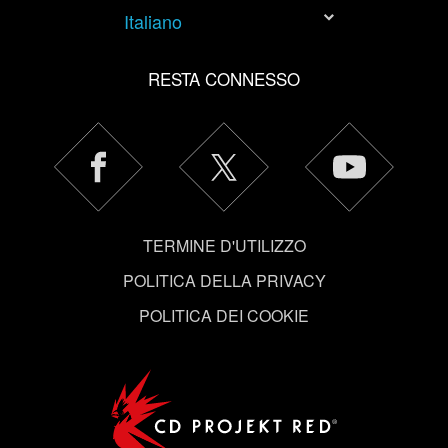
nostri cookie con i nostri partner. Tuttavia, questi
Italiano
eventuali cookie facoltativi richiederanno la tua
autorizzazione.
RESTA CONNESSO
Tutti i dettagli su come utilizziamo i cookie e su come
impostare le tue preferenze sono disponibili nel menu
"Impostazioni" qui sotto.
TERMINE D'UTILIZZO
POLITICA DELLA PRIVACY
POLITICA DEI COOKIE