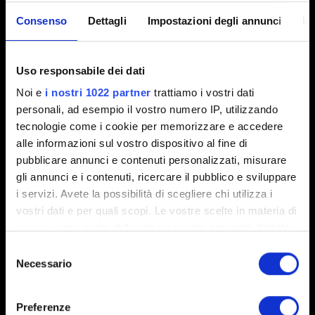
Seleziona
Le mie ricompense
.
Consenso
Dettagli
Impostazioni degli annunci
In
Collega il gioco al tuo account CD PROJEKT RED
seguendo le istruzioni visualizzate.
Uso responsabile dei dati
Una volta collegato, l'avanzamento multipiattaforma
Noi e
i nostri 1022 partner
trattiamo i vostri dati
sarà attivo da impostazione predefinita. Puoi
personali, ad esempio il vostro numero IP, utilizzando
attivarlo/disattivarlo da
Opzioni
→
Gioco
→
tecnologie come i cookie per memorizzare e accedere
Avanzamento multipiattaforma
.
alle informazioni sul vostro dispositivo al fine di
Apri il menu
Carica partita
e premi il comando per
pubblicare annunci e contenuti personalizzati, misurare
l'
avanzamento multipiattaforma
indicato nell'angolo in
gli annunci e i contenuti, ricercare il pubblico e sviluppare
basso a destra.
i servizi. Avete la possibilità di scegliere chi utilizza i
vostri dati e per quali scopi. Le vostre scelte in materia di
Crea un nuovo file di salvataggio. Verrà caricato
privacy sono applicabili solo su questa proprietà digitale
automaticamente nel cloud e l'icona del cloud comparirà
in cui avete effettuato le vostre scelte. È possibile
Selezione
accanto al nome del salvataggio.
modificare o revocare il proprio consenso in qualsiasi
Necessario
del
Avvia
The Witcher 3: Wild Hunt
sulla piattaforma sulla
momento dalla Dichiarazione sui cookie o facendo clic
consenso
quale desideri continuare a giocare e seleziona
Le mie
sull'icona di attivazione della privacy.
Preferenze
ricompense
.