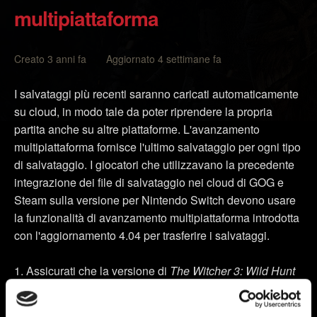
multipiattaforma
Creato 3 anni fa Aggiornato 4 settimane fa
I salvataggi più recenti saranno caricati automaticamente
su cloud, in modo tale da poter riprendere la propria
partita anche su altre piattaforme. L'avanzamento
multipiattaforma fornisce l'ultimo salvataggio per ogni tipo
di salvataggio. I giocatori che utilizzavano la precedente
integrazione dei file di salvataggio nei cloud di GOG e
Steam sulla versione per Nintendo Switch devono usare
la funzionalità di avanzamento multipiattaforma introdotta
con l'aggiornamento 4.04 per trasferire i salvataggi.
Assicurati che la versione di
The Witcher 3: Wild Hunt
sia aggiornata alla patch più recente. Trovi la versione
sotto il titolo nel menu principale.