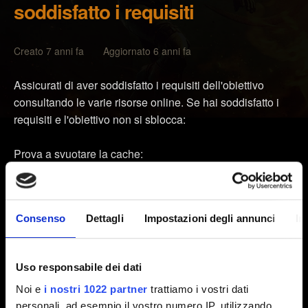
soddisfatto i requisiti
Creato 7 anni fa Aggiornato 6 anni fa
Assicurati di aver soddisfatto i requisiti dell'obiettivo
consultando le varie risorse online. Se hai soddisfatto i
requisiti e l'obiettivo non si sblocca:
Prova a svuotare la cache:
Premi il pulsante Guida sul controller, vai in
Impostazioni > Impostazioni di sistema.
Consenso
Dettagli
Impostazioni degli annunci
In
Seleziona Archivio.
Evidenzia un dispositivo di archiviazione e premi Y
Uso responsabile dei dati
sul controller (indipendentemente dal dispositivo di
archiviazione scelto, verrà cancellata la cache di tutti i
Noi e
i nostri 1022 partner
trattiamo i vostri dati
dispositivi di archiviazione).
personali, ad esempio il vostro numero IP, utilizzando