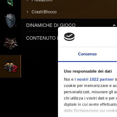
Crash\Blocco
DINAMICHE DI GIOCO
CONTENUTO E INFORMATIVE
Consenso
Uso responsabile dei dati
Noi e
i nostri 1022 partner
t
cookie per memorizzare e acce
personalizzati, misurare gli an
chi utilizza i vostri dati e pe
digitale in cui avete effettua
dalla Dichiarazione sui cookie