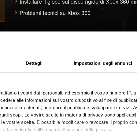
Installare il gioco sul disco rigido di Xbox 360 mi
Problemi tecnici su Xbox 360
Crash\Blocco
Il gioco va in crash
Dettagli
Impostazioni degli annunci
rattiamo i vostri dati personali, ad esempio il vostro numero IP, 
dere alle informazioni sul vostro dispositivo al fine di pubblica
nunci e i contenuti, ricercare il pubblico e sviluppare i servizi. A
r quali scopi. Le vostre scelte in materia di privacy sono applicabi
to le vostre scelte. È possibile modificare o revocare il proprio 
 o facendo clic sull'icona di attivazione della privacy.