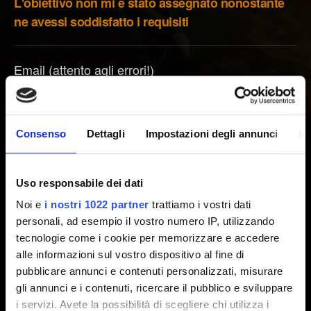
L'obiettivo non mi è stato assegnato nonostante
ne avessi soddisfatto i requisiti
Email (attento agli errori!)
Consenso
Dettagli
Impostazioni degli annunci
In
Aggiungi file
Puoi allegare un file al tuo rapporto (ad esempio, una
schermata per evidenziare un problema grafico).
Uso responsabile dei dati
Limite: 12 MB
Noi e
i nostri 1022 partner
trattiamo i vostri dati
personali, ad esempio il vostro numero IP, utilizzando
Esplora
tecnologie come i cookie per memorizzare e accedere
alle informazioni sul vostro dispositivo al fine di
pubblicare annunci e contenuti personalizzati, misurare
gli annunci e i contenuti, ricercare il pubblico e sviluppare
i servizi. Avete la possibilità di scegliere chi utilizza i