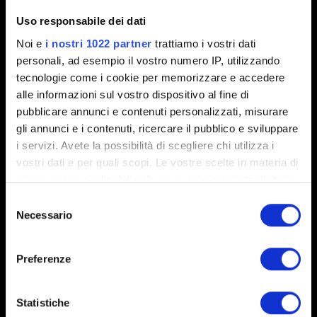
Uso responsabile dei dati
Noi e
i nostri 1022 partner
trattiamo i vostri dati
personali, ad esempio il vostro numero IP, utilizzando
0/20
tecnologie come i cookie per memorizzare e accedere
alle informazioni sul vostro dispositivo al fine di
pubblicare annunci e contenuti personalizzati, misurare
Aggiungi file
gli annunci e i contenuti, ricercare il pubblico e sviluppare
Puoi allegare un file al tuo rapporto (ad esempio, una
i servizi. Avete la possibilità di scegliere chi utilizza i
schermata per evidenziare un problema grafico).
vostri dati e per quali scopi. Le vostre scelte in materia di
Limite: 12 MB
privacy sono applicabili solo su questa proprietà digitale
in cui avete effettuato le vostre scelte. È possibile
Selezione
Esplora
modificare o revocare il proprio consenso in qualsiasi
Necessario
del
momento dalla Dichiarazione sui cookie o facendo clic
consenso
sull'icona di attivazione della privacy.
Preferenze
Con il tuo consenso, vorremmo anche:
raccogliere informazioni sulla tua posizione
Statistiche