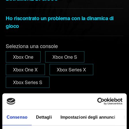
Ho riscontrato un problema con la dinamica di
gioco
Seleziona una console
Xbox One
Xbox One S
Xbox One X
Xbox Series X
Xbox Series S
Email (attento agli errori!)
Consenso
Dettagli
Impostazioni degli annunci
In
Breve descrizione del problema