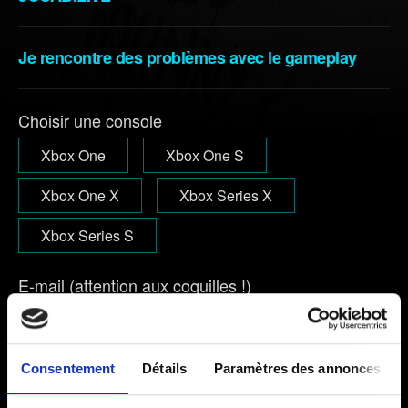
Je rencontre des problèmes avec le gameplay
Choisir une console
Xbox One
Xbox One S
Xbox One X
Xbox Series X
Xbox Series S
E-mail (attention aux coquilles !)
Consentement
Détails
Paramètres des annonces
Courte description du problème