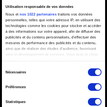
Utilisation responsable de vos données
Nous et
nos 1022 partenaires
traitons vos données
0/20
personnelles, telles que votre adresse IP, en utilisant des
technologies comme les cookies pour stocker et accéder
à des informations sur votre appareil, afin de diffuser des
Ajouter un fichier
publicités et du contenu personnalisés, d'effectuer des
Vous pouvez joindre un fichier à votre rapport, comme une
mesures de performance des publicités et du contenu,
capture d'écran dans le cas de problèmes graphiques. Limite :
ainsi que de réaliser des études d’audience, favorisant
12 Mo.
ainsi le développement de services. Vous avez le choix
quant à l'utilisation de vos données et à leurs finalités.
Parcourir
Vous pouvez modifier ou retirer votre consentement à
Sélection
tout moment en consultant la Déclaration relative aux
Nécessaires
du
cookies ou en cliquant sur l'icône de confidentialité.
consentement
Préférences
Si vous le permettez, nous aimerions également :
Collecter des informations sur votre localisation
Envoyer
géographique qui peuvent être précises à plusieurs
Statistiques
mètres près