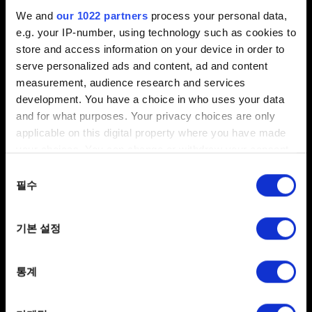
We and
our 1022 partners
process your personal data,
e.g. your IP-number, using technology such as cookies to
0/20
store and access information on your device in order to
serve personalized ads and content, ad and content
measurement, audience research and services
파일 추가
development. You have a choice in who uses your data
보고서에 파일을 첨부할 수 있습니다. 예를 들어 그래픽
and for what purposes. Your privacy choices are only
문제인 경우, 스크린샷을 첨부할 수 있습니다.
applicable on this digital property where you have made
첨부 파일의 크기는 최대 12MB입니다.
your choices. You can change or withdraw your consent
any time from the Cookie Declaration or by clicking on
동의
찾아보기
the Privacy trigger icon.
필수
선택
If you allow, we would also like to:
기본 설정
Collect information about your geographical
location which can be accurate to within several
meters
통계
Identify your device by actively scanning it for
보내기
specific characteristics (fingerprinting)