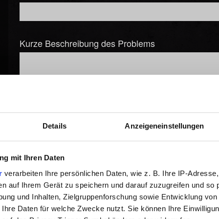
Kurze Beschreibung des Problems
Datei hinzufügen
Details
Anzeigeneinstellungen
Du kannst deinem Bericht eine Datei anhängen, z.B. bei Grafi
g mit Ihren Daten
Durchsuchen
r
verarbeiten Ihre persönlichen Daten, wie z. B. Ihre IP-Adresse,
en auf Ihrem Gerät zu speichern und darauf zuzugreifen und so 
ung und Inhalten, Zielgruppenforschung sowie Entwicklung von
 Ihre Daten für welche Zwecke nutzt. Sie können Ihre Einwilligun