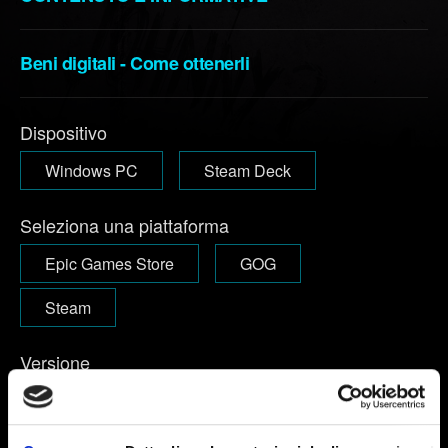
Beni digitali - Come ottenerli
Dispositivo
Windows PC
Steam Deck
Seleziona una piattaforma
Epic Games Store
GOG
Steam
Versione
Il numero della versione si trova nel menu principale dopo aver
avviato il gioco, nell'angolo in alto a destra.
1.63 e inferiore:
Il
numero della versione è visualizzato nel menu principale,