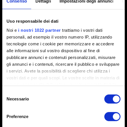
Consenso
Dettagli
Impostazioni degli annunci
In
nell'angolo in basso a sinistra.
2.31 (Ultima)
2.3
1.63
Uso responsabile dei dati
Altra
Noi e
i nostri 1022 partner
trattiamo i vostri dati
personali, ad esempio il vostro numero IP, utilizzando
tecnologie come i cookie per memorizzare e accedere
Email (attento agli errori!)
alle informazioni sul vostro dispositivo al fine di
pubblicare annunci e contenuti personalizzati, misurare
gli annunci e i contenuti, ricercare il pubblico e sviluppare
i servizi. Avete la possibilità di scegliere chi utilizza i
Breve descrizione del problema
vostri dati e per quali scopi. Le vostre scelte in materia di
privacy sono applicabili solo su questa proprietà digitale
in cui avete effettuato le vostre scelte. È possibile
Selezione
modificare o revocare il proprio consenso in qualsiasi
Necessario
del
0/20
momento dalla Dichiarazione sui cookie o facendo clic
consenso
sull'icona di attivazione della privacy.
Preferenze
Con il tuo consenso, vorremmo anche: