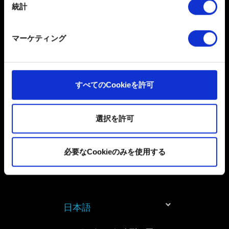
統計
一部のCookieはウェブサイトの機能を正常にお使いいた
だくために必要なものです。その他のCookieは、ウェブ
送信
マーケティング
サイトの品質向上のために、オプションとして技術的お
よびコンテンツ関連のフィードバックを送信します。ま
た、ソーシャルメディア上などでお客様が興味を持ちそ
個人データの取り扱いに関するお知らせ
うなコンテンツをお届けするために、一部のCookieをパ
すべてのCookieを許可
ートナーに提供する場合があります。お客様の許可なく
これらのオプションが有効になることはありません。
選択を許可
Cookieの使用およびパフォーマンスの変更点に関する詳
細は、下記の「設定」メニューでご確認ください。
必要なCookieのみを使用する
日本語