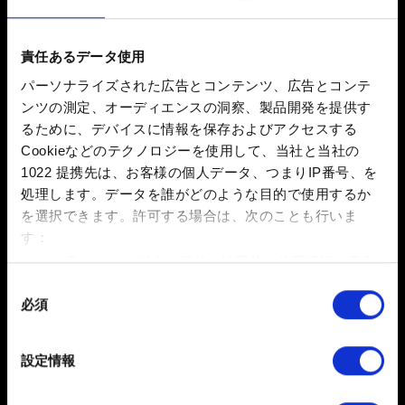
2.31 (最新)
2.3
1.63
責任あるデータ使用
その他
パーソナライズされた広告とコンテンツ、広告とコンテ
ンツの測定、オーディエンスの洞察、製品開発を提供す
メール（入力ミスにご注意ください！）
るために、デバイスに情報を保存およびアクセスする
Cookieなどのテクノロジーを使用して、当社と当社の
1022 提携先は、お客様の個人データ、つまりIP番号、を
処理します。データを誰がどのような目的で使用するか
発生している問題の詳細
を選択できます。
許可する場合は、次のことも行いま
す：
数メートル以内の誤差の地理的な位置情報を収集
します
同
必須
特定の特性（フィンガープリント）を積極的にス
意
0/20
キャンしてデバイスを特定します
の
選
詳細セクション
で個人データの処理方法と設定を行って
設定情報
択
ください。「Cookie宣言」からいつでも同意を変更また
は撤回できます。