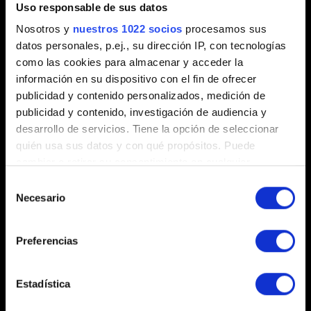
electrónico de mi ID de Apple si elijo «Iniciar
Uso responsable de sus datos
sesión con Apple»?
Nosotros y
nuestros 1022 socios
procesamos sus
¿Cómo puedo cambiar mi nombre de usuario?
datos personales, p.ej., su dirección IP, con tecnologías
como las cookies para almacenar y acceder la
Problemas al iniciar sesión
información en su dispositivo con el fin de ofrecer
Error de inicio de sesión «No se ha podido
publicidad y contenido personalizados, medición de
descargar el perfil de usuario. Vuelve a
publicidad y contenido, investigación de audiencia y
intentarlo más tarde, por favor» al ejecutar el
desarrollo de servicios. Tiene la opción de seleccionar
quién usa sus datos y con qué propósitos. Puede
juego.
cambiar o retirar su consentimiento en cualquier
¿Cómo cierro sesión? ¿Cómo inicio sesión
momento desde la Declaración de cookies o clicando en
Selección
usando una cuenta diferente?
el Menú de consentimiento.
Necesario
de
[iOS] Pantalla de información «Dispositivo no
consentimiento
Si lo permite, también quisiéramos:
compatible» al iniciar sesión en un dispositivo
Preferencias
Recopilar información sobre su ubicación
iOS
geográfica que puede tener una precisión de varios
Invitar a amigos: Error «Te han invitado,
metros
Estadística
pero...» / Invitar a amigos: Recompensas
Identificar su dispositivo analizándolo activamente