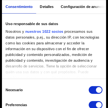
Creado hace 6 años Actualizado hace 11 meses
Consentimiento
Detalles
Configuración de anuncios
Si quieres informar de un problema de interfaz, ponte en
contacto con nosotros y adjunta una captura de pantalla
Uso responsable de sus datos
en que se muestre dicho problema.
Nosotros y
nuestros 1022 socios
procesamos sus
datos personales, p.ej., su dirección IP, con tecnologías
como las cookies para almacenar y acceder la
información en su dispositivo con el fin de ofrecer
¿Necesitas ayuda?
publicidad y contenido personalizados, medición de
publicidad y contenido, investigación de audiencia y
desarrollo de servicios. Tiene la opción de seleccionar
Contacta con nosotros
quién usa sus datos y con qué propósitos. Puede
cambiar o retirar su consentimiento en cualquier
momento desde la Declaración de cookies o clicando en
Selección
el Menú de consentimiento.
Necesario
de
consentimiento
Si lo permite, también quisiéramos:
Preferencias
Recopilar información sobre su ubicación