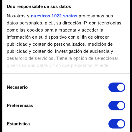
Progreso del juego
Uso responsable de sus datos
Progreso bloqueado
Nosotros y
nuestros 1022 socios
procesamos sus
Selección de aspectos de Alzur
datos personales, p.ej., su dirección IP, con tecnologías
como las cookies para almacenar y acceder la
información en su dispositivo con el fin de ofrecer
publicidad y contenido personalizados, medición de
Sonido
publicidad y contenido, investigación de audiencia y
desarrollo de servicios. Tiene la opción de seleccionar
Voces del narrador y de los diálogos solo en
quién usa sus datos y con qué propósitos. Puede
inglés
cambiar o retirar su consentimiento en cualquier
momento desde la Declaración de cookies o clicando en
Selección
el Menú de consentimiento.
Necesario
de
consentimiento
Otros
Si lo permite, también quisiéramos:
Preferencias
Recopilar información sobre su ubicación
GWENT: Rogue Mage - Edición Deluxe
geográfica que puede tener una precisión de varios
eliminado de las tiendas
metros
Estadística
Identificar su dispositivo analizándolo activamente