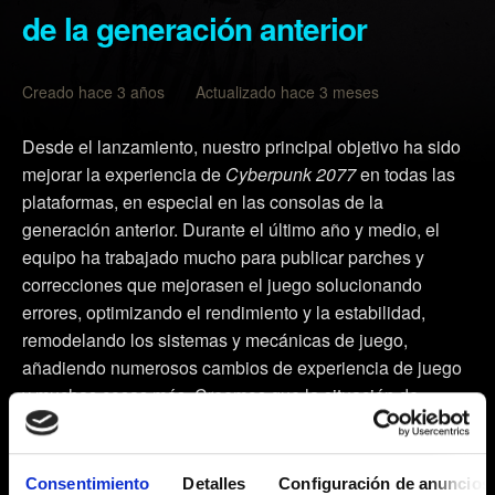
de la generación anterior
Creado hace 3 años Actualizado hace 3 meses
Desde el lanzamiento, nuestro principal objetivo ha sido
mejorar la experiencia de
Cyberpunk 2077
en todas las
plataformas, en especial en las consolas de la
generación anterior. Durante el último año y medio, el
equipo ha trabajado mucho para publicar parches y
correcciones que mejorasen el juego solucionando
errores, optimizando el rendimiento y la estabilidad,
remodelando los sistemas y mecánicas de juego,
añadiendo numerosos cambios de experiencia de juego
y muchas cosas más. Creemos que la situación de
Cyberpunk 2077
para PlayStation 4 y Xbox One es
buena y que es el momento de trasladar nuestras
prioridades hacia el futuro.
Consentimiento
Detalles
Configuración de anuncios