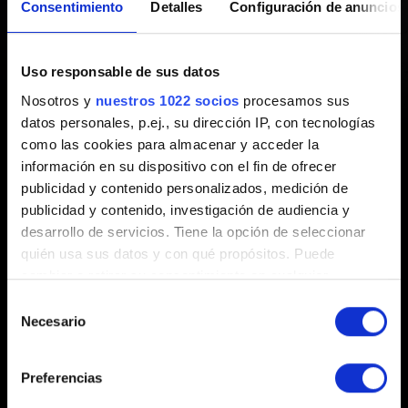
Consentimiento
Detalles
Configuración de anuncios
Roach Race: el minijuego arcade de
Uso responsable de sus datos
Cyberpunk
Nosotros y
nuestros 1022 socios
procesamos sus
datos personales, p.ej., su dirección IP, con tecnologías
¡Acabamos de lanzar una actualización para
como las cookies para almacenar y acceder la
información en su dispositivo con el fin de ofrecer
Carrera con Sardinilla en iOS y Android!
publicidad y contenido personalizados, medición de
Roach Race: el minijuego arcade de Cyberpunk
publicidad y contenido, investigación de audiencia y
desarrollo de servicios. Tiene la opción de seleccionar
quién usa sus datos y con qué propósitos. Puede
cambiar o retirar su consentimiento en cualquier
momento desde la Declaración de cookies o clicando en
Selección
el Menú de consentimiento.
Necesario
de
consentimiento
Si lo permite, también quisiéramos:
Español
Preferencias
Recopilar información sobre su ubicación