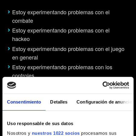
Estoy experimentando problemas con el
combate
Estoy experimentando problemas con el
hackeo
Estoy experimentando problemas con el juego
en general
Estoy experimentando problemas con los
controles
Estoy experimentando problemas con la
creación y las mejoras
¿Para qué sirve hackear y cómo puedo
Consentimiento
Detalles
Configuración de anuncios
hacerlo?
Categorías de objetos del botín y los
Uso responsable de sus datos
vendedores
Nosotros y
nuestros 1022 socios
procesamos sus