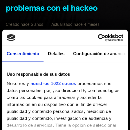
problemas con el hackeo
Creado hace 5 años Actualizado hace 4 meses
Antes de informar de un problema con el juego, consulta
la resolución de problemas
descrita aquí
.
Consentimiento
Detalles
Configuración de anuncios
Si el problema persiste, ponte en contacto con nosotros
usando
el botón de abajo
y facilítanos la siguiente
información:
Uso responsable de sus datos
Nosotros y
nuestros 1022 socios
procesamos sus
Pasos para reproducir el problema.
datos personales, p.ej., su dirección IP, con tecnologías
como las cookies para almacenar y acceder la
Vídeo o captura de pantalla del problema (adjunto o
información en su dispositivo con el fin de ofrecer
por enlace).
publicidad y contenido personalizados, medición de
Tu archivo de guardado, a ser posible uno justo antes
publicidad y contenido, investigación de audiencia y
del problema y otro justo después.
desarrollo de servicios. Tiene la opción de seleccionar