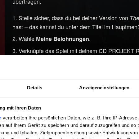
übertragen.
Stelle sicher, dass du bei deiner Version von
The
hast – das kannst du unter dem Titel im Hauptmenü
Wähle
.
Meine Belohnungen
Verknüpfe das Spiel mit deinem CD PROJEKT R
Bildschirm befolgst.
Sobald du beides verknüpft hast, ist der plattfor
Du kannst ihn zudem unter
→
→
Optionen
Spiel
P
einschalten/ausschalten.
Details
Anzeigeneinstellungen
Fortschritt
Öffne das Menü
und drücke die Tast
Spiel laden
g mit Ihren Daten
angezeigt wi
Plattformübergreifender Fortschritt
r
verarbeiten Ihre persönlichen Daten, wie z. B. Ihre IP-Adresse,
Erstelle einen neuen Speicherstand. Er wird au
en auf Ihrem Gerät zu speichern und darauf zuzugreifen und so 
seinem Namen erscheint ein Wolkensymbol.
ung und Inhalten, Zielgruppenforschung sowie Entwicklung von