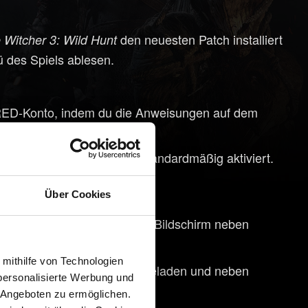
den neuesten Patch installiert
 Witcher 3: Wild Hunt
 des Spiels ablesen.
ED-Konto, indem du die Anweisungen auf dem
mübergreifende Fortschritt standardmäßig aktiviert.
lattformübergreifender
Über Cookies
e, die rechts unten auf dem Bildschirm neben
rd.
 mithilfe von Technologien
tomatisch in die Cloud hochgeladen und neben
personalisierte Werbung und
 Angeboten zu ermöglichen.