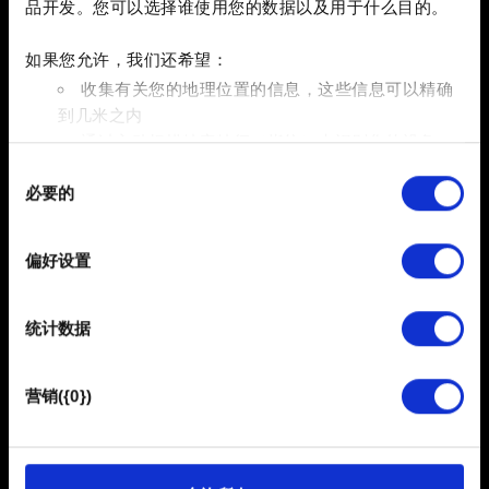
品开发。您可以选择谁使用您的数据以及用于什么目的。
更新光驱固件。您可以从设备制造商的技术支持页面获取
相应的文件。
如果您允许，我们还希望：
收集有关您的地理位置的信息，这些信息可以精确
如果采取上述步骤仍然无法正确安装游戏，请检查该错
到几米之内
误是否可以在另一台电脑上重现。
通过主动扫描特定特征（指纹）来识别您的设备
同
在
细节部分
查找有关您的个人数据如何处理的更多信息，
注意：
如果已经采用上述解决方法，或者经验证上述解决
必要的
意
并设置您的首选项。您可随时从Cookie声明中更改或撤回
方法均无效，那么我们建议您行使在产品购买处提交投诉
选
您的同意事项。
的权利。
择
偏好设置
部分需要使用 Cookies 的是为了让网站功能可用，而另一
部分是非强制性的，可以为我们提供技术和内容相关的反
统计数据
馈，以便网站将更好地服务于您。例如帮助我们在社交媒
需要帮助？
体上发现您，提供一些您可能会感兴趣的东西，我们偶尔
也可能与我们的合作伙伴分享我们的 Cookie 片段。但是，
营销({0})
使用所有这些非强制性的 Cookie 都需要提前获取您的许
联系我们
可。
您可以在下面的"设置"菜单中找到有关我们使用 Cookie 的