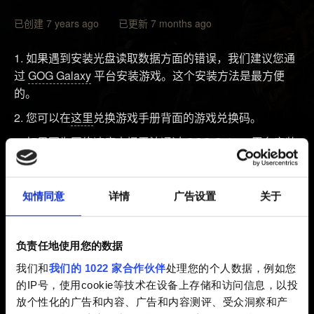
已创建 7 years ago 已更新 7 months ago
如果遇到安装光盘读取数据方面的错误，我们建议您通
过
GOG Galaxy
平台安装游戏。这个安装方法是最方便
的。
您可以在
这里
兑换游戏手册背面的游戏兑换码。
如果因为网络速度太慢无法通过 GOG Galaxy 平台安装
游戏，我们建议您：
确保光盘洁净完好，否则可能会妨碍读取光盘数据。
知情同意
详情
广告设置
关于
使用硬盘驱动器安装游戏。为此，您需要将光盘内容复制
到硬盘驱动器中选定的文件夹里，然后直接运行 Setup 文
件。
负责任地使用您的数据
按照
此处
所述方法执行清洁启动后，，再运行游戏安装程
我们和
我们的 1022 家合作伙伴
处理您的个人数据，例如您
序。在将光盘的数据传输到计算机硬盘上时，安全软件和杀毒
的IP号，使用cookie等技术在设备上存储和访问信息，以投
软件可能会产生不利的影响。干净启动模式可以消除这些影
放个性化的广告和内容、广告和内容测评、受众洞察和产
响。