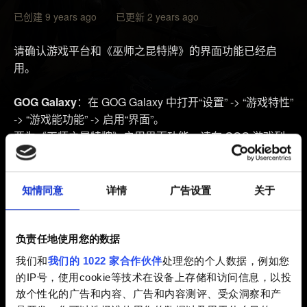
已创建 9 years ago 已更新 2 years ago
请确认游戏平台和《巫师之昆特牌》的界面功能已经启
用。
GOG Galaxy
：在 GOG Galaxy 中打开“设置” -> “游戏特性”
-> “游戏能功能” -> 启用“界面”。
要为《巫师之昆特牌》启用界面功能，请在 GOG 游戏列
表中右键点击《巫师之昆特牌》 -> “安装管理” -> “设
置……” -> “在游戏中访问 GOG Galaxy 功能”。
知情同意
详情
广告设置
关于
Steam：
在 Steam 中选择“设置” -> “游戏中” -> “在游戏中
启用 Steam 界面”
要为《巫师之昆特牌》启用界面功能，请在 Steam 库中右
负责任地使用您的数据
键点击《巫师之昆特牌》 -> “属性” -> “通用” -> 选中“在游
我们和
我们的 1022 家合作伙伴
处理您的个人数据，例如您
戏中启用 Steam 界面”
的IP号，使用cookie等技术在设备上存储和访问信息，以投
放个性化的广告和内容、广告和内容测评、受众洞察和产