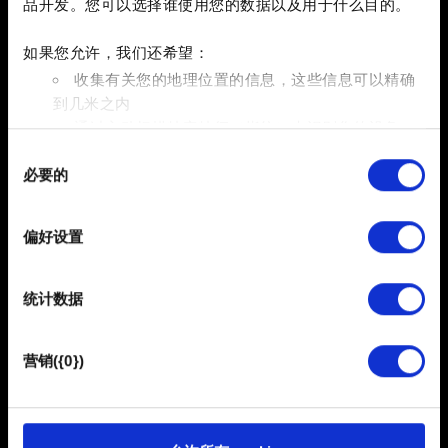
如果以上方法未能解决问题，请尝试以下方法：
品开发。您可以选择谁使用您的数据以及用于什么目的。
1. 查看我们的 Twitter 账号，了解服务器状态。
如果您允许，我们还希望：
2. 重新启动 GOG Galaxy 或 Steam，再试一次。
收集有关您的地理位置的信息，这些信息可以精确
3. 如果重启无法解决问题，请验证游戏文件，方法参见
这
到几米之内
里
。
通过主动扫描特定特征（指纹）来识别您的设备
4. 如果验证游戏文件未能解决问题，请重新启动
同
在
细节部分
查找有关您的个人数据如何处理的更多信息，
Windows。
必要的
意
并设置您的首选项。您可随时从Cookie声明中更改或撤回
5. 如果重新启动 Windows 后问题仍然存在，请检查您的
选
您的同意事项。
网络连接，或联系您的网络服务提供商。
择
偏好设置
部分需要使用 Cookies 的是为了让网站功能可用，而另一
部分是非强制性的，可以为我们提供技术和内容相关的反
统计数据
馈，以便网站将更好地服务于您。例如帮助我们在社交媒
需要帮助？
体上发现您，提供一些您可能会感兴趣的东西，我们偶尔
也可能与我们的合作伙伴分享我们的 Cookie 片段。但是，
营销({0})
使用所有这些非强制性的 Cookie 都需要提前获取您的许
登录您的 GOG.COM 账户并联系我们！
可。
您可以在下面的"设置"菜单中找到有关我们使用 Cookie 的