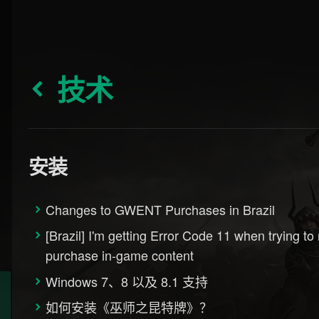
技术
安装
Changes to GWENT Purchases in Brazil
[Brazil] I'm getting Error Code 11 when trying t
purchase in-game content
Windows 7、8 以及 8.1 支持
如何安装《巫师之昆特牌》？