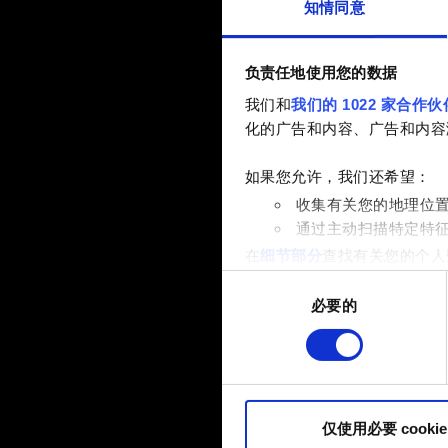
知情同意
负责任地使用您的数据
我们和
我们的 1022 家合作伙
化的广告和内容、广告和内容
如果您允许，我们还希望：
收集有关您的地理位
通过主动扫描特定特
在
细节部分
查找有关您的个人
项。
同
必要的
意
部分需要使用 Cookies
选
网站将更好地服务于您。例如
择
伙伴分享我们的 Cookie 
您可以在下面的"设置"菜单中找
仅使用必要 cookie
内容并准备好继续，请点击"确