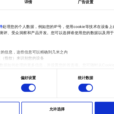
详情
广告设置
崩溃
伴
处理您的个人数据，例如您的IP号，使用cookie等技术在设备
测评、受众洞察和产品开发。您可以选择谁使用您的数据以及用于
如何创建 DxDiag 报告
游戏程序崩溃
置的信息，这些信息可以精确到几米之内
修复损坏的游戏文件
征（指纹）来识别您的设备
数据如何处理的更多信息，并设置您的首选项。您可随时从Cooki
系统要求。我能运行《巫师之昆特牌》吗？
[旧型号 Radeon 显卡] 游戏程序崩溃，往往是
偏好设置
统计数据
 的是为了让网站功能可用，而另一部分是非强制性的，可以为我们提
帮助我们在社交媒体上发现您，提供一些您可能会感兴趣的东西，
片段。但是，使用所有这些非强制性的 Cookie 都需要提前获取您的许
Galaxy
到有关我们使用 Cookie 的所有详细信息，并调整您对 Cooki
允许选择
定"。