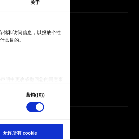
关于
上存储和访问信息，以投放个性
什么目的。
e声明中更改或撤回您的同意事
在打开牌桶时
营销({0})
供技术和内容相关的反馈，以便
我们偶尔也可能与我们的合作
可。
e 的偏好。一旦您了解了其中的
允许所有 cookie