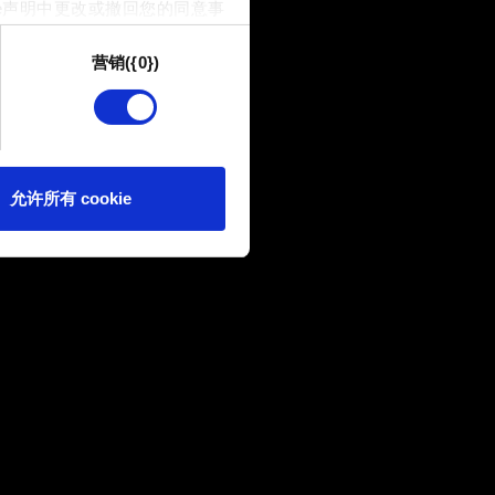
e声明中更改或撤回您的同意事
营销({0})
供技术和内容相关的反馈，以便
我们偶尔也可能与我们的合作
可。
e 的偏好。一旦您了解了其中的
允许所有 cookie