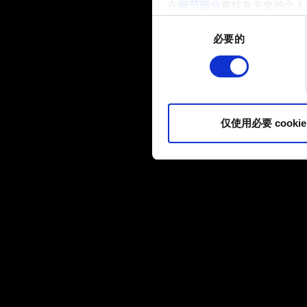
在
细节部分
查找有关您的个人
项。
同
必要的
意
部分需要使用 Cookies
选
网站将更好地服务于您。例如
择
伙伴分享我们的 Cookie 
您可以在下面的"设置"菜单中找
仅使用必要 cookie
内容并准备好继续，请点击"确