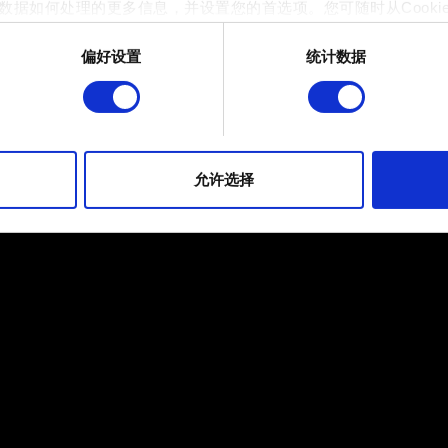
数据如何处理的更多信息，并设置您的首选项。您可随时从Cooki
《巫师之昆特牌》大师赛规则与条例
偏好设置
统计数据
《巫师之昆特牌》用户授权协议
 的是为了让网站功能可用，而另一部分是非强制性的，可以为我们提
帮助我们在社交媒体上发现您，提供一些您可能会感兴趣的东西，
片段。但是，使用所有这些非强制性的 Cookie 都需要提前获取您的许
到有关我们使用 Cookie 的所有详细信息，并调整您对 Cooki
允许选择
定"。