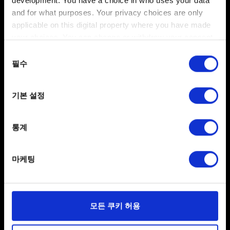
development. You have a choice in who uses your data
and for what purposes. Your privacy choices are only
추가 요소
applicable on this digital property where you have made
your choices. You can change or withdraw your consent
궨트: 더 위쳐 카드게임 사운드트랙
any time from the Cookie Declaration or by clicking on
동의
the Privacy trigger icon.
필수
선택
If you allow, we would also like to:
기타
기본 설정
Collect information about your geographical
location which can be accurate to within several
궨트 마스터즈 규정 및 규칙
meters
통계
궨트 사용자 사용권 계약
Identify your device by actively scanning it for
specific characteristics (fingerprinting)
마케팅
Find out more about how your personal data is processed
and set your preferences in the
details section
.
일부 쿠키는 웹 사이트를 정상적으로 이용하기 위해
모든 쿠키 허용
필요합니다. 그 밖의 쿠키는 선택적이며, 당사에 콘텐츠
관련 기술적 피드백을 제공하여 사용자의 웹사이트 이용