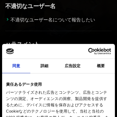
不適切なユーザー名
不適切なユーザー名について報告したい
ハラスメント
チャットでの暴言・不適切な発言を報告したい
同意
詳細
広告設定
概要
チート行為
責任あるデータ使用
パーソナライズされた広告とコンテンツ、広告とコンテ
チート行為について報告したい
ンツの測定、オーディエンスの洞察、製品開発を提供す
るために、デバイスに情報を保存およびアクセスする
Cookieなどのテクノロジーを使用して、当社と当社の