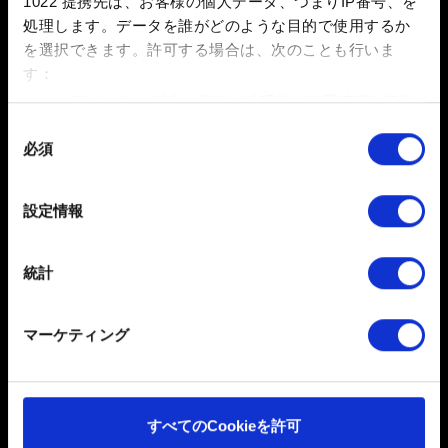
1022 提携先は、お客様の個人データ、つまりIP番号、を
追加要素
処理します。データを誰がどのような目的で使用するか
を選択できます。
許可する場合は、次のことも行いま
『グウェント ウィッチャーカードゲーム』のサ
す：
ウンドトラックについて
数メートル以内の誤差の地理的な位置情報を収集
します
同
必須
特定の特性（フィンガープリント）を積極的にス
意
キャンしてデバイスを特定します
の
その他
選
詳細セクション
で個人データの処理方法と設定を行って
設定情報
択
ください。「Cookie宣言」からいつでも同意を変更また
グウェントマスターズ公式規則
は撤回できます。
グウェント ユーザーライセンス同意書
統計
一部のCookieはウェブサイトの機能を正常にお使いいた
だくために必要なものです。その他のCookieは、ウェブ
マーケティング
サイトの品質向上のために、オプションとして技術的お
よびコンテンツ関連のフィードバックを送信します。ま
た、ソーシャルメディア上などでお客様が興味を持ちそ
うなコンテンツをお届けするために、一部のCookieをパ
すべてのCookieを許可
ートナーに提供する場合があります。お客様の許可なく