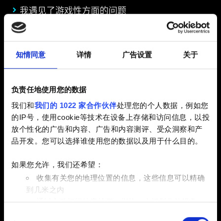
我遇见了游戏性方面的问题
我遇见了和制作／升级有关的问题
我要如何进行破解？我可以破解哪些物品？
知情同意
详情
广告设置
关于
战利品和商贩的物品阶位
制作和升级提示
支持外设
负责任地使用您的数据
带有任务标签的物品无法放入储藏处
我们和
我们的 1022 家合作伙伴
处理您的个人数据，例如您
的IP号，使用cookie等技术在设备上存储和访问信息，以投
放个性化的广告和内容、广告和内容测评、受众洞察和产
品开发。您可以选择谁使用您的数据以及用于什么目的。
界面与影像
如果您允许，我们还希望：
我想要报告一个画面问题
收集有关您的地理位置的信息，这些信息可以精确
到几米之内
拍照模式
通过主动扫描特定特征（指纹）来识别您的设备
智能相框和画册功能
同
在
细节部分
查找有关您的个人数据如何处理的更多信息，