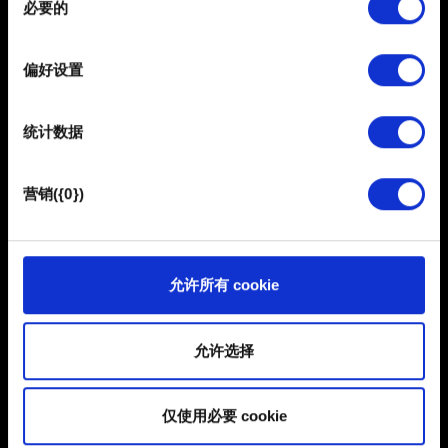
辅助选项功能
必要的
意
并设置您的首选项。您可随时从Cookie声明中更改或撤回
选
您的同意事项。
择
偏好设置
部分需要使用 Cookies 的是为了让网站功能可用，而另一
声音
部分是非强制性的，可以为我们提供技术和内容相关的反
统计数据
馈，以便网站将更好地服务于您。例如帮助我们在社交媒
我想要上报音效问题
体上发现您，提供一些您可能会感兴趣的东西，我们偶尔
也可能与我们的合作伙伴分享我们的 Cookie 片段。但是，
营销({0})
使用所有这些非强制性的 Cookie 都需要提前获取您的许
可。
本地化
您可以在下面的"设置"菜单中找到有关我们使用 Cookie 的
允许所有 cookie
我想报告本地化问题
所有详细信息，并调整您对 Cookie 的偏好。一旦您了解了
其中的内容并准备好继续，请点击"确定"。
允许选择
奖杯
仅使用必要 cookie
无法获得奖杯