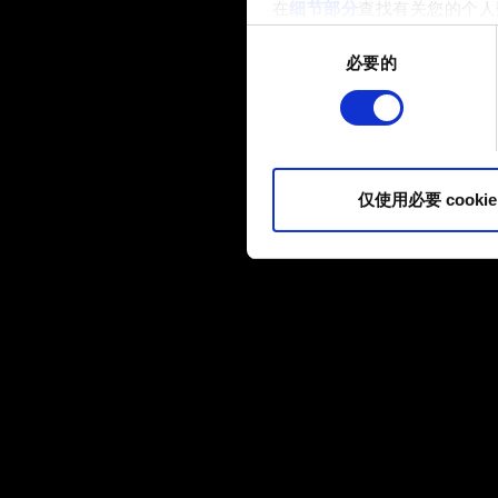
在
细节部分
查找有关您的个人
项。
同
必要的
意
部分需要使用 Cookies
选
网站将更好地服务于您。例如
择
伙伴分享我们的 Cookie 
您可以在下面的"设置"菜单中找
仅使用必要 cookie
内容并准备好继续，请点击"确