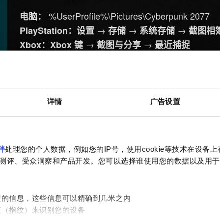
%UserProfile%\Pictures\Cyberpunk 2077
电脑：
→
→
→
PlayStation：设置
存储
系统存储
截图相
→
→
Xbox：Xbox 键
截图与分享
最近捕捉
需要帮助？
详情
广告设置
伴
处理您的个人数据，例如您的IP号，使用cookie等技术在设备
测评、受众洞察和产品开发。您可以选择谁使用您的数据以及用于
置的信息，这些信息可以精确到几米之内
征（指纹）来识别您的设备