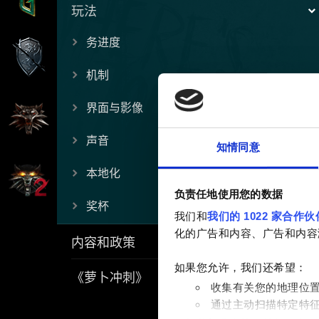
玩法
务进度
机制
界面与影像
声音
知情同意
本地化
负责任地使用您的数据
奖杯
我们和
我们的 1022 家合作伙
化的广告和内容、广告和内容
内容和政策
如果您允许，我们还希望：
《萝卜冲刺》
收集有关您的地理位
通过主动扫描特定特