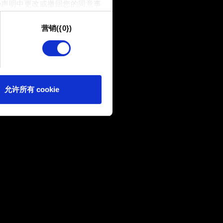
e声明中更改或撤回您的同意事
营销({0})
供技术和内容相关的反馈，以便
我们偶尔也可能与我们的合作
可。
e 的偏好。一旦您了解了其中的
允许所有 cookie