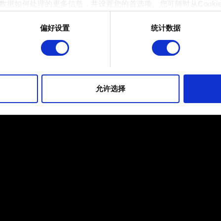
数据如何处理的更多信息，并设置您的首选项。您可随时从Cooki
偏好设置
统计数据
 的是为了让网站功能可用，而另一部分是非强制性的，可以为我们提
帮助我们在社交媒体上发现您，提供一些您可能会感兴趣的东西，
片段。但是，使用所有这些非强制性的 Cookie 都需要提前获取您的许
到有关我们使用 Cookie 的所有详细信息，并调整您对 Cooki
允许选择
定"。