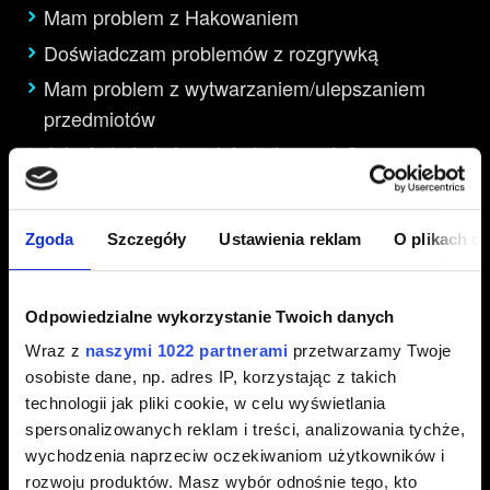
Mam problem z Hakowaniem
Doświadczam problemów z rozgrywką
Mam problem z wytwarzaniem/ulepszaniem
przedmiotów
Jak się hakuje i co daje hakowanie?
Generacje przedmiotów w łupach i u
sprzedawców
Zgoda
Szczegóły
Ustawienia reklam
O plikach c
Wytwarzanie i ulepszanie – porady
Obsługiwane urządzenia peryferyjne
Odpowiedzialne wykorzystanie Twoich danych
Przedmioty z oznaczeniem misji nie mogą być
umieszczone w schowku
Wraz z
naszymi 1022 partnerami
przetwarzamy Twoje
osobiste dane, np. adres IP, korzystając z takich
technologii jak pliki cookie, w celu wyświetlania
spersonalizowanych reklam i treści, analizowania tychże,
Interfejs i grafika
wychodzenia naprzeciw oczekiwaniom użytkowników i
rozwoju produktów. Masz wybór odnośnie tego, kto