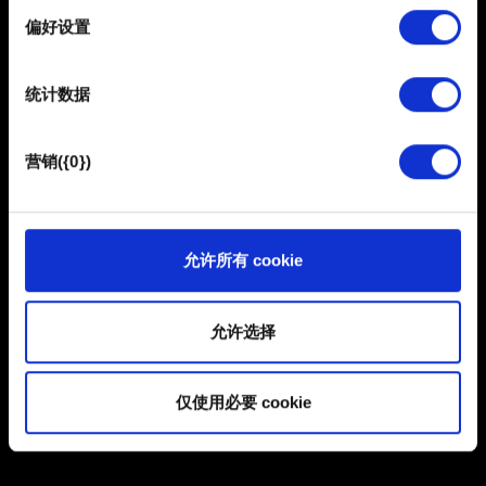
择
偏好设置
如何在次世代更新上继承存档文件？
部分需要使用 Cookies 的是为了让网站功能可用，而另一
无法读取跨平台继承的存档
部分是非强制性的，可以为我们提供技术和内容相关的反
统计数据
馈，以便网站将更好地服务于您。例如帮助我们在社交媒
体上发现您，提供一些您可能会感兴趣的东西，我们偶尔
也可能与我们的合作伙伴分享我们的 Cookie 片段。但是，
营销({0})
性能
使用所有这些非强制性的 Cookie 都需要提前获取您的许
可。
性能问题
您可以在下面的"设置"菜单中找到有关我们使用 Cookie 的
清空 PlayStation 的缓存
允许所有 cookie
所有详细信息，并调整您对 Cookie 的偏好。一旦您了解了
其中的内容并准备好继续，请点击"确定"。
允许选择
崩溃
仅使用必要 cookie
游戏发生崩溃