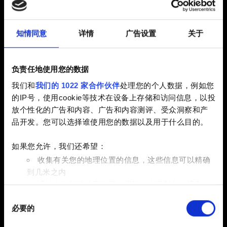
在 PlayStation 5 数字版上享受次世代更新内
容？
知情同意
详情
广告设置
关于
启动
负责任地使用您的数据
我们和
我们的 1022 家合作伙伴
处理您的个人数据，例如您
无法将游戏更新至次世代版本
的IP号，使用cookie等技术在设备上存储和访问信息，以投
放个性化的广告和内容、广告和内容测评、受众洞察和产
品开发。您可以选择谁使用您的数据以及用于什么目的。
存档
如果您允许，我们还希望：
收集有关您的地理位置的信息，这些信息可以精确
如何使用跨平台进度
到几米之内
PlayStation 4 与 PlayStation 5 的存档互通（向
通过主动扫描特定特征（指纹）来识别您的设备
后兼容）
同
在
细节部分
查找有关您的个人数据如何处理的更多信息，
可用存档栏
必要的
意
并设置您的首选项。您可随时从Cookie声明中更改或撤回
选
您的同意事项。
受到地区限制的游戏版本的跨平台进度*