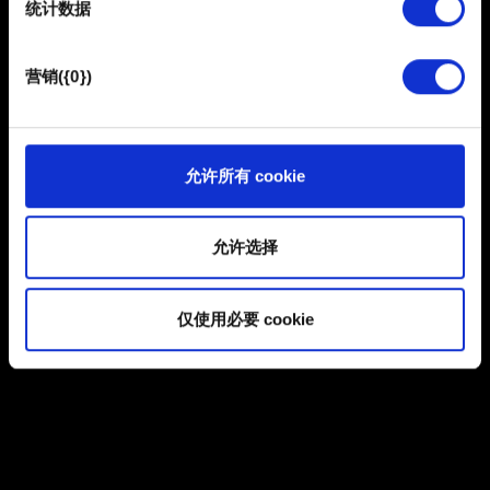
统计数据
馈，以便网站将更好地服务于您。例如帮助我们在社交媒
体上发现您，提供一些您可能会感兴趣的东西，我们偶尔
浏览
也可能与我们的合作伙伴分享我们的 Cookie 片段。但是，
营销({0})
使用所有这些非强制性的 Cookie 都需要提前获取您的许
可。
提交
您可以在下面的"设置"菜单中找到有关我们使用 Cookie 的
允许所有 cookie
所有详细信息，并调整您对 Cookie 的偏好。一旦您了解了
有关个人数据的信息
其中的内容并准备好继续，请点击"确定"。
允许选择
仅使用必要 cookie