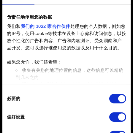
2.31 (最新)
2.3
1.63
负责任地使用您的数据
其他
我们和
我们的 1022 家合作伙伴
处理您的个人数据，例如您
电子邮件（请不要输入错别字！）
的IP号，使用cookie等技术在设备上存储和访问信息，以投
放个性化的广告和内容、广告和内容测评、受众洞察和产
品开发。您可以选择谁使用您的数据以及用于什么目的。
如果您允许，我们还希望：
问题的简短描述
收集有关您的地理位置的信息，这些信息可以精确
到几米之内
通过主动扫描特定特征（指纹）来识别您的设备
同
在
细节部分
查找有关您的个人数据如何处理的更多信息，
0/20
必要的
意
并设置您的首选项。您可随时从Cookie声明中更改或撤回
选
您的同意事项。
添加文件
择
偏好设置
部分需要使用 Cookies 的是为了让网站功能可用，而另一
您可以在报告中附带文件。比如图形问题的截图。限制大小：
部分是非强制性的，可以为我们提供技术和内容相关的反
12 MB。