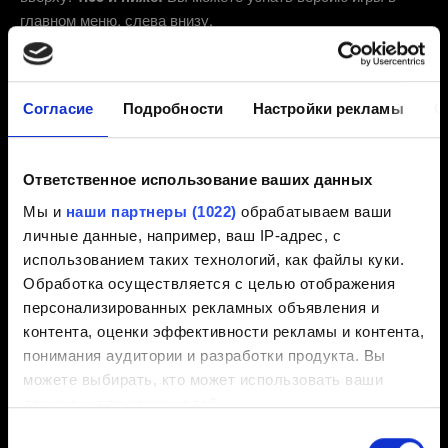
главном меню, слева внизу.
2.31 (Последняя)
2.3
1.63
Другая
Согласие
Подробности
Настройки рекламы
О
Электронная почта (избегайте опечаток!)
Ответственное использование ваших данных
Мы и
наши партнеры (1022)
обрабатываем ваши
личные данные, например, ваш IP-адрес, с
использованием таких технологий, как файлы куки.
Короткое описание проблемы
Обработка осуществляется с целью отображения
персонализированных рекламных объявления и
контента, оценки эффективности рекламы и контента,
понимания аудитории и разработки продукта. Вы
0/20
можете выбирать, кто может использовать ваши
данные и для каких целей.
Добавление файла
Выбор