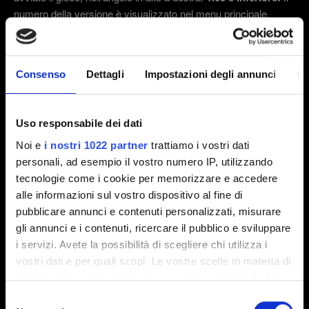
numero della versione è visualizzato nel menu principale,
nell'angolo in basso a sinistra.
2.31 (Ultima)
2.3
1.63
Consenso
Dettagli
Impostazioni degli annunci
In
Altra
Uso responsabile dei dati
Email (attento agli errori!)
Noi e
i nostri 1022 partner
trattiamo i vostri dati
personali, ad esempio il vostro numero IP, utilizzando
tecnologie come i cookie per memorizzare e accedere
alle informazioni sul vostro dispositivo al fine di
Breve descrizione del problema
pubblicare annunci e contenuti personalizzati, misurare
gli annunci e i contenuti, ricercare il pubblico e sviluppare
i servizi. Avete la possibilità di scegliere chi utilizza i
vostri dati e per quali scopi. Le vostre scelte in materia di
0/20
privacy sono applicabili solo su questa proprietà digitale
in cui avete effettuato le vostre scelte. È possibile
Selezione