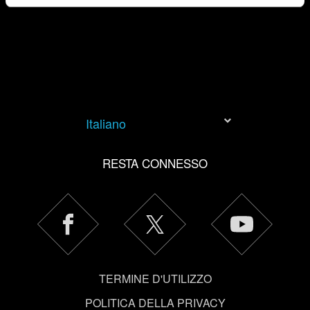
esigenze. Per aiutarci a raggiungerti, ad esempio tramite
i social media, con qualcosa che potresti trovare
interessante, a volte potremmo condividere parte dei
nostri cookie con i nostri partner. Tuttavia, questi
eventuali cookie facoltativi richiederanno la tua
autorizzazione.
Italiano
Tutti i dettagli su come utilizziamo i cookie e su come
impostare le tue preferenze sono disponibili nel menu
RESTA CONNESSO
"Impostazioni" qui sotto.
TERMINE D'UTILIZZO
POLITICA DELLA PRIVACY