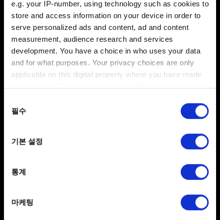
e.g. your IP-number, using technology such as cookies to
여기
안내된 대로 클린 부팅을 한 후 게임 설치를
store and access information on your device in order to
진행하세요. 퓨어 부팅 모드에서는 백신/보안 소프트웨어를
serve personalized ads and content, ad and content
차단하므로 디스크 데이터가 문제없이 컴퓨터 하드 디스크로
measurement, audience research and services
전송될 수 있습니다.
development. You have a choice in who uses your data
and for what purposes. Your privacy choices are only
광 드라이브의 펌웨어를 업데이트하세요. 장치 제조사의
applicable on this digital property where you have made
기술 지원에서 알맞은 파일을 다운로드할 수 있습니다.
your choices. You can change or withdraw your consent
위의 과정을 거쳐도 게임이 제대로 설치되지 않는다면
any time from the Cookie Declaration or by clicking on
동의
다른 컴퓨터에서도 같은 오류가 발생하는지 확인하시기
the Privacy trigger icon.
필수
선택
바랍니다.
If you allow, we would also like to:
기본 설정
주의:
위의 해결 방안을 이미 시도했음에도 효과가 없다면
Collect information about your geographical
게임 구입처에 문의하시기 바랍니다.
location which can be accurate to within several
meters
통계
Identify your device by actively scanning it for
specific characteristics (fingerprinting)
도움이 필요하신가요?
마케팅
Find out more about how your personal data is processed
and set your preferences in the
details section
.