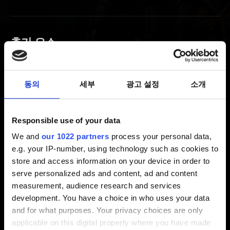
추가 요소
더 위쳐 시리즈 추가 요소
등록 보상(디지털) 수령 방법
동의
세부
광고 설정
소개
(게임 내) 등록 보상을 받지 못했습니다
등록 보상(게임 내 보상) 수령 방법
Responsible use of your data
베이스 게임과 확장팩을 따로 구매하실 수
We and
our 1022 partners
process your personal data,
있습니다.
e.g. your IP-number, using technology such as cookies to
store and access information on your device in order to
serve personalized ads and content, ad and content
measurement, audience research and services
비디오 정책
development. You have a choice in who uses your data
and for what purposes. Your privacy choices are only
영상 정책
applicable on this digital property where you have made