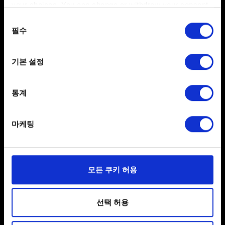
your choices. You can change or withdraw your consent
any time from the Cookie Declaration or by clicking on
동의
the Privacy trigger icon.
필수
선택
제안
If you allow, we would also like to:
기본 설정
피드백을 보내고 싶습니다
Collect information about your geographical
location which can be accurate to within several
meters
통계
Identify your device by actively scanning it for
specific characteristics (fingerprinting)
마케팅
Find out more about how your personal data is processed
and set your preferences in the
details section
.
일부 쿠키는 웹 사이트를 정상적으로 이용하기 위해
모든 쿠키 허용
필요합니다. 그 밖의 쿠키는 선택적이며, 당사에 콘텐츠
한국어
관련 기술적 피드백을 제공하여 사용자의 웹사이트 이용
SNS 접속
환경을 개선하기 위해 사용됩니다. 예를 들어, 소셜
선택 허용
미디어를 통해 사용자와 소통할 경우, 사용자의 선호도를