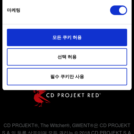
specific characteristics (fingerprinting)
마케팅
Find out more about how your personal data is processed
and set your preferences in the
details section
.
일부 쿠키는 웹 사이트를 정상적으로 이용하기 위해
모든 쿠키 허용
사용자 약관 동의
필요합니다. 그 밖의 쿠키는 선택적이며, 당사에 콘텐츠
관련 기술적 피드백을 제공하여 사용자의 웹사이트 이용
개인 정보 정책
환경을 개선하기 위해 사용됩니다. 예를 들어, 소셜
선택 허용
쿠키 정책
미디어를 통해 사용자와 소통할 경우, 사용자의 선호도를
파악하기 위해 쿠키의 일부를 저희 파트너와 공유할 수도
필수 쿠키만 사용
있습니다. 물론, 이처럼 선택적으로 쿠키를 사용할
경우에는 사용자의 동의를 구할 것입니다.
쿠키 사용에 관한 세부 사항이나 관련 설정은 아래의
"Settings" 메뉴에서 확인할 수 있습니다.
CD PROJEKT®, The Witcher®, GWENT®은 CD PROJEKT
S.A.의 등록 상표이며 모든 권리는 © 2018 CD PROJEKT S.A.