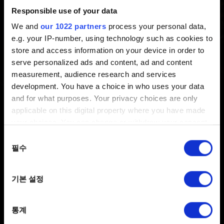
방법
Responsible use of your data
We and
our 1022 partners
process your personal data,
e.g. your IP-number, using technology such as cookies to
최신 5 년 전 갱신 3 년 전
store and access information on your device in order to
serve personalized ads and content, ad and content
수령할 수 있는 보상에 관한 자세한 정보와 등록 방법은
measurement, audience research and services
www.thewitcher.com/my-rewards
를 참고하세요
development. You have a choice in who uses your data
and for what purposes. Your privacy choices are only
applicable on this digital property where you have made
your choices. You can change or withdraw your consent
any time from the Cookie Declaration or by clicking on
동의
the Privacy trigger icon.
필수
선택
If you allow, we would also like to:
기본 설정
Collect information about your geographical
한국어
location which can be accurate to within several
SNS 접속
meters
통계
Identify your device by actively scanning it for