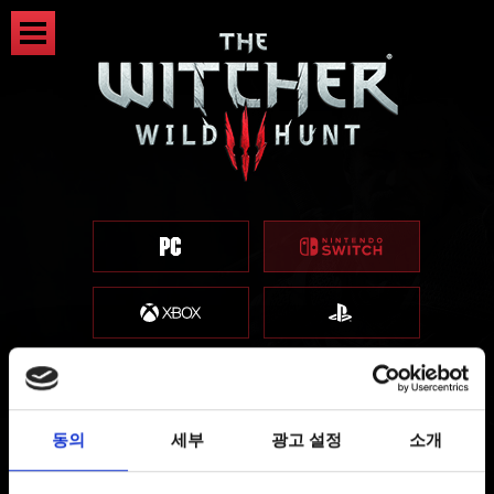
동의
세부
광고 설정
소개
등록 보상(게임 내 보상) 수령