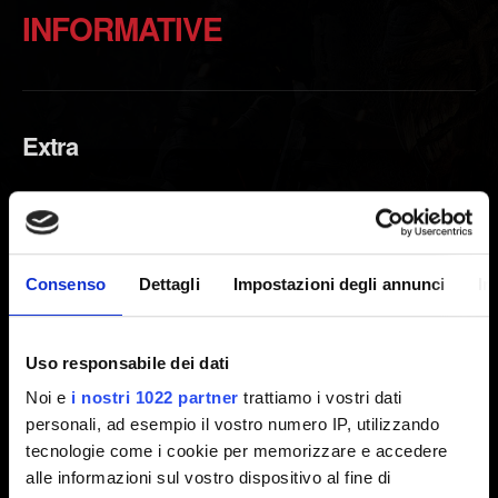
INFORMATIVE
Extra
Extra della serie The Witcher
Ricompense di registrazione (digitali) - Come
ottenerle
Consenso
Dettagli
Impostazioni degli annunci
In
Non ho ottenuto le ricompense di registrazione
nel gioco
Uso responsabile dei dati
Ricompense di registrazione (ricompense di
Noi e
i nostri 1022 partner
trattiamo i vostri dati
gioco) - Come ottenerle
personali, ad esempio il vostro numero IP, utilizzando
Il gioco base e le espansioni sono ora
tecnologie come i cookie per memorizzare e accedere
disponibili separatamente
alle informazioni sul vostro dispositivo al fine di