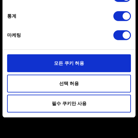
Collect information about your geographical
내레이션과 대화 음성은 영어로만 제공됩니다.
location which can be accurate to within several
meters
통계
Identify your device by actively scanning it for
기타
specific characteristics (fingerprinting)
마케팅
Find out more about how your personal data is processed
궨트: 방랑 마법사 디럭스 에디션이 상점에서
and set your preferences in the
details section
.
삭제되었습니다
일부 쿠키는 웹 사이트를 정상적으로 이용하기 위해
모든 쿠키 허용
필요합니다. 그 밖의 쿠키는 선택적이며, 당사에 콘텐츠
관련 기술적 피드백을 제공하여 사용자의 웹사이트 이용
제안
환경을 개선하기 위해 사용됩니다. 예를 들어, 소셜
선택 허용
미디어를 통해 사용자와 소통할 경우, 사용자의 선호도를
파악하기 위해 쿠키의 일부를 저희 파트너와 공유할 수도
피드백을 보내고 싶습니다
필수 쿠키만 사용
있습니다. 물론, 이처럼 선택적으로 쿠키를 사용할
경우에는 사용자의 동의를 구할 것입니다.
쿠키 사용에 관한 세부 사항이나 관련 설정은 아래의
"Settings" 메뉴에서 확인할 수 있습니다.