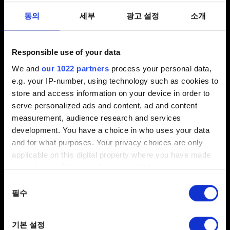
진행
동의
세부
광고 설정
소개
게임 진행 관련
게임 진행 중단
Responsible use of your data
We and
our 1022 partners
process your personal data,
e.g. your IP-number, using technology such as cookies to
store and access information on your device in order to
업적
serve personalized ads and content, ad and content
measurement, audience research and services
Steam 업적이 잠금 해제되지 않아요
development. You have a choice in who uses your data
요구 조건을 만족했는데도 Galaxy 업적이
and for what purposes. Your privacy choices are only
applicable on this digital property where you have made
달성되지 않았어요
your choices. You can change or withdraw your consent
any time from the Cookie Declaration or by clicking on
동의
the Privacy trigger icon.
필수
선택
음향
If you allow, we would also like to:
기본 설정