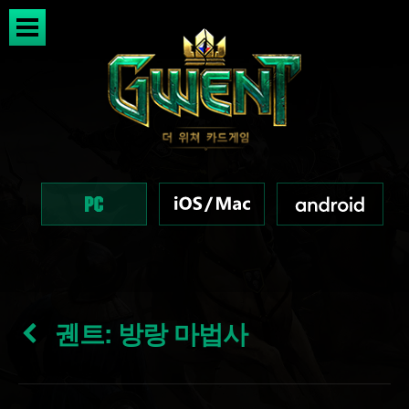
궨트: 방랑 마법사