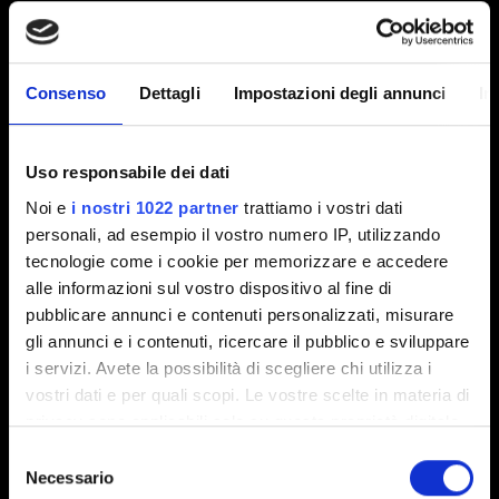
Progressione
Consenso
Dettagli
Impostazioni degli annunci
In
Progredire nel gioco
Progressione bloccata
Uso responsabile dei dati
Noi e
i nostri 1022 partner
trattiamo i vostri dati
personali, ad esempio il vostro numero IP, utilizzando
tecnologie come i cookie per memorizzare e accedere
Obiettivi/Achievement
alle informazioni sul vostro dispositivo al fine di
pubblicare annunci e contenuti personalizzati, misurare
L'achievement di Steam non si è sbloccato
gli annunci e i contenuti, ricercare il pubblico e sviluppare
i servizi. Avete la possibilità di scegliere chi utilizza i
L'obiettivo di Galaxy non mi è stato assegnato
vostri dati e per quali scopi. Le vostre scelte in materia di
nonostante ne avessi soddisfatto i requisiti
privacy sono applicabili solo su questa proprietà digitale
in cui avete effettuato le vostre scelte. È possibile
Selezione
modificare o revocare il proprio consenso in qualsiasi
Necessario
del