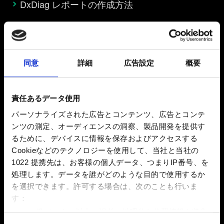
DxDiag レポートの作成方法
進行
同意
詳細
広告設定
概要
ゲーム内の進行状況
ゲームが進行が妨げられます
責任あるデータ使用
パーソナライズされた広告とコンテンツ、広告とコンテ
ンツの測定、オーディエンスの洞察、製品開発を提供す
実績
るために、デバイスに情報を保存およびアクセスする
Cookieなどのテクノロジーを使用して、当社と当社の
1022 提携先は、お客様の個人データ、つまりIP番号、を
Steam の実績アンロックに関して問題が発生す
処理します。データを誰がどのような目的で使用するか
る場合は、お問い合わせください。
を選択できます。
許可する場合は、次のことも行いま
GOG Galaxy の実績を達成したのに完了とみな
す：
されない
数メートル以内の誤差の地理的な位置情報を収集