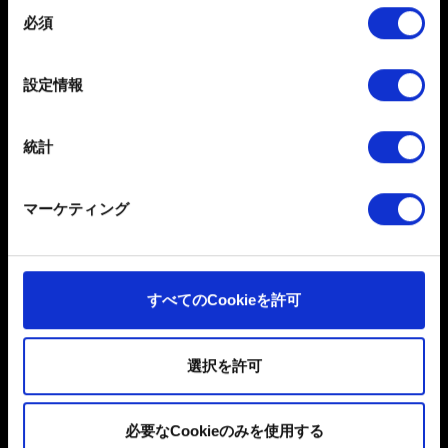
します
同
必須
特定の特性（フィンガープリント）を積極的にス
意
キャンしてデバイスを特定します
の
サウンド
選
詳細セクション
で個人データの処理方法と設定を行って
設定情報
択
ください。「Cookie宣言」からいつでも同意を変更また
ナレーションとセリフの音声が英語しか選択で
は撤回できます。
きません
統計
一部のCookieはウェブサイトの機能を正常にお使いいた
だくために必要なものです。その他のCookieは、ウェブ
マーケティング
サイトの品質向上のために、オプションとして技術的お
その他
よびコンテンツ関連のフィードバックを送信します。ま
た、ソーシャルメディア上などでお客様が興味を持ちそ
『グウェント：ローグメイジ』デラックスエデ
うなコンテンツをお届けするために、一部のCookieをパ
すべてのCookieを許可
ートナーに提供する場合があります。お客様の許可なく
ィション ストアから取り下げのお知らせ
これらのオプションが有効になることはありません。
選択を許可
Cookieの使用およびパフォーマンスの変更点に関する詳
提案
細は、下記の「設定」メニューでご確認ください。
必要なCookieのみを使用する