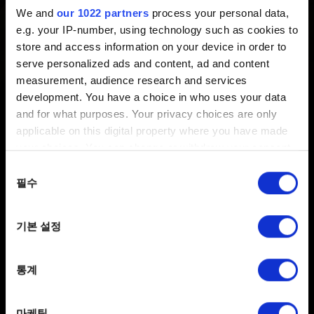
We and
our 1022 partners
process your personal data,
최신 2 년 전 갱신 2 년 전
e.g. your IP-number, using technology such as cookies to
store and access information on your device in order to
9월 19일과 20일 오전 10시부터 오후 4시(CEST 기준)
serve personalized ads and content, ad and content
까지 서버 점검으로 인해 궨트를 이용하실 수 없습니다.
measurement, audience research and services
development. You have a choice in who uses your data
and for what purposes. Your privacy choices are only
applicable on this digital property where you have made
your choices. You can change or withdraw your consent
any time from the Cookie Declaration or by clicking on
동의
the Privacy trigger icon.
필수
선택
If you allow, we would also like to:
한국어
기본 설정
Collect information about your geographical
SNS 접속
location which can be accurate to within several
meters
통계
Identify your device by actively scanning it for
specific characteristics (fingerprinting)
마케팅