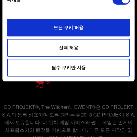
Find out more about how your personal data is processed
and set your preferences in the
details section
.
사용자 약관 동의
일부 쿠키는 웹 사이트를 정상적으로 이용하기 위해
모든 쿠키 허용
개인 정보 정책
필요합니다. 그 밖의 쿠키는 선택적이며, 당사에 콘텐츠
관련 기술적 피드백을 제공하여 사용자의 웹사이트 이용
쿠키 정책
환경을 개선하기 위해 사용됩니다. 예를 들어, 소셜
선택 허용
미디어를 통해 사용자와 소통할 경우, 사용자의 선호도를
파악하기 위해 쿠키의 일부를 저희 파트너와 공유할 수도
필수 쿠키만 사용
있습니다. 물론, 이처럼 선택적으로 쿠키를 사용할
경우에는 사용자의 동의를 구할 것입니다.
쿠키 사용에 관한 세부 사항이나 관련 설정은 아래의
"Settings" 메뉴에서 확인할 수 있습니다.
CD PROJEKT®, The Witcher®, GWENT®은 CD PROJEKT
S.A.의 등록 상표이며 모든 권리는 © 2018 CD PROJEKT S.A.
에서 보유합니다. 더 위쳐 게임 시리즈와 궨트 게임은 안제이
사프콥스키의 원작을 기반으로 합니다. 다른 모든 저작권 및