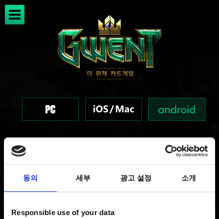
궨트 - 서버 점검(9월 19일
동의
세부
광고 설정
소개
~20일)
Responsible use of your data