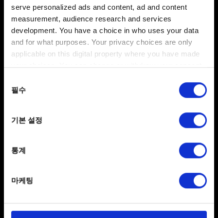
장신구와 리더 스킨, 카드 뒷면 데이터베이스
serve personalized ads and content, ad and content
measurement, audience research and services
development. You have a choice in who uses your data
and for what purposes. Your privacy choices are only
카드 컬렉션
applicable on this digital property where you have made
your choices. You can change or withdraw your consent
카드를 제작했는데 덱 편집기에서 찾을 수
any time from the Cookie Declaration or by clicking on
동의
없어요
the Privacy trigger icon.
필수
선택
남는 카드 자동 분해
If you allow, we would also like to:
기본 설정
Collect information about your geographical
location which can be accurate to within several
분해 및 제작 복구
meters
통계
Identify your device by actively scanning it for
specific characteristics (fingerprinting)
실수로 원하지 않는 카드를 제작/분해했습니다.
마케팅
Find out more about how your personal data is processed
자원/카드를 돌려받을 수 있나요?
and set your preferences in the
details section
.