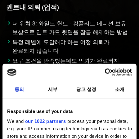
궨트내 의뢰 (업적)
더 위쳐 3: 와일드 헌트 - 컴플리트 에디션 보유
보상으로 궨트 카드 뒷면을 잠금 해제하는 방법
특정 레벨에 도달해야 하는 여정 의뢰가
완료되지 않습니다
요구 조건을 만족했는데도 의뢰가 완료되지
않았어요
동의
세부
광고 설정
소개
보상
Responsible use of your data
보상을 받지 못했어요
We and
our 1022 partners
process your personal data,
친구 초대: "초대를 받으셨습니다. 하지만..."
e.g. your IP-number, using technology such as cookies to
오류 / 친구 초대: 보상
store and access information on your device in order to