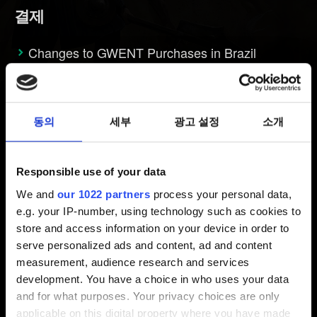
결제
Changes to GWENT Purchases in Brazil
[Brazil] I'm getting Error Code 11 when trying to
make a purchase on Steam / I'm unable to
purchase in-game content
동의
세부
광고 설정
소개
요금은 청구됐는데 구매한 아이템은 받지
못했어요
Responsible use of your data
Real money transactions suspended in Russia
We and
our 1022 partners
process your personal data,
and Belarus until further notice
e.g. your IP-number, using technology such as cookies to
store and access information on your device in order to
serve personalized ads and content, ad and content
계정
measurement, audience research and services
development. You have a choice in who uses your data
and for what purposes. Your privacy choices are only
사용자 이름을 변경하려면 어떻게 해야 하나요?
applicable on this digital property where you have made