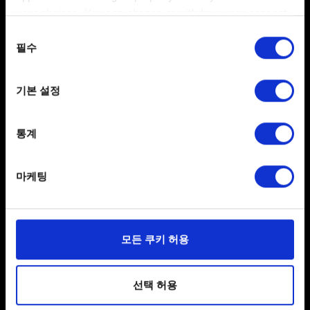
게임을 실행할 때 "사용자 프로필을 다운로드할
your choices. You can change or withdraw your consent
수 없습니다. 다시 시도해주십시오." 로그인 에러
any time from the Cookie Declaration or by clicking on
동의
표시
the Privacy trigger icon.
필수
선택
친구 초대: "초대를 받으셨습니다. 하지만..."
If you allow, we would also like to:
오류 / 친구 초대: 보상
기본 설정
Collect information about your geographical
지원하지 않는 플랫폼: PlayStation 4 / Xbox One
location which can be accurate to within several
meters
통계
Identify your device by actively scanning it for
specific characteristics (fingerprinting)
마케팅
Find out more about how your personal data is processed
and set your preferences in the
details section
.
일부 쿠키는 웹 사이트를 정상적으로 이용하기 위해
모든 쿠키 허용
필요합니다. 그 밖의 쿠키는 선택적이며, 당사에 콘텐츠
한국어
관련 기술적 피드백을 제공하여 사용자의 웹사이트 이용
SNS 접속
환경을 개선하기 위해 사용됩니다. 예를 들어, 소셜
선택 허용
미디어를 통해 사용자와 소통할 경우, 사용자의 선호도를