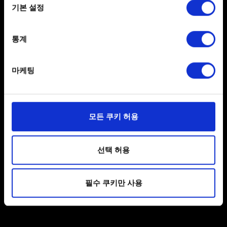
기본 설정
Collect information about your geographical
시즌 종료 등급 초기화
location which can be accurate to within several
시즌 종료 보상
meters
통계
Identify your device by actively scanning it for
처음 시작하는 게이머를 위한 자료
specific characteristics (fingerprinting)
경쟁전 진행도
마케팅
Find out more about how your personal data is processed
비공식 궨트 용어집
and set your preferences in the
details section
.
일부 쿠키는 웹 사이트를 정상적으로 이용하기 위해
모든 쿠키 허용
필요합니다. 그 밖의 쿠키는 선택적이며, 당사에 콘텐츠
제안
관련 기술적 피드백을 제공하여 사용자의 웹사이트 이용
환경을 개선하기 위해 사용됩니다. 예를 들어, 소셜
선택 허용
피드백을 보내고 싶습니다
미디어를 통해 사용자와 소통할 경우, 사용자의 선호도를
파악하기 위해 쿠키의 일부를 저희 파트너와 공유할 수도
I want to give feedback concerning the
필수 쿠키만 사용
있습니다. 물론, 이처럼 선택적으로 쿠키를 사용할
Tournament Platform
경우에는 사용자의 동의를 구할 것입니다.
쿠키 사용에 관한 세부 사항이나 관련 설정은 아래의