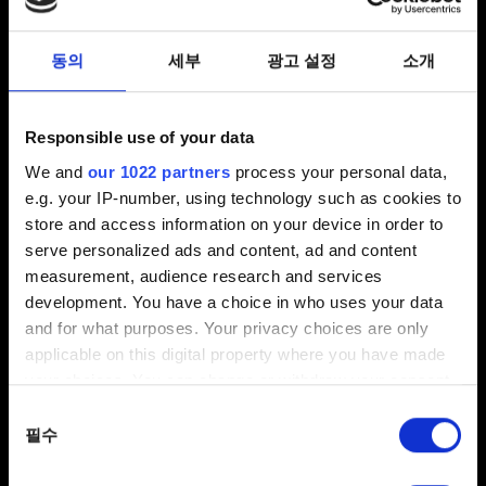
동의
세부
광고 설정
소개
인터페이스
Responsible use of your data
인터페이스 문제를 신고하려면
We and
our 1022 partners
process your personal data,
장신구와 리더 스킨, 카드 뒷면 데이터베이스
e.g. your IP-number, using technology such as cookies to
store and access information on your device in order to
serve personalized ads and content, ad and content
텍스트 & 설명
measurement, audience research and services
development. You have a choice in who uses your data
and for what purposes. Your privacy choices are only
오타 제보
applicable on this digital property where you have made
카드의 능력이 설명과 달라요
your choices. You can change or withdraw your consent
any time from the Cookie Declaration or by clicking on
동의
the Privacy trigger icon.
필수
선택
게임 플레이 팁
If you allow, we would also like to: