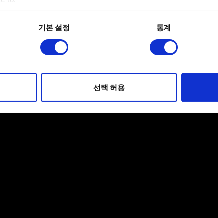
bout your geographical location which can be accurate to within 
 actively scanning it for specific characteristics (fingerprinting)
기본 설정
통계
 personal data is processed and set your preferences in the
det
적으로 이용하기 위해 필요합니다. 그 밖의 쿠키는 선택적이며, 
웹사이트 이용 환경을 개선하기 위해 사용됩니다. 예를 들어, 소셜
를 파악하기 위해 쿠키의 일부를 저희 파트너와 공유할 수도 있습니
선택 허용
우에는 사용자의 동의를 구할 것입니다.
 관련 설정은 아래의 "Settings" 메뉴에서 확인할 수 있습니다.