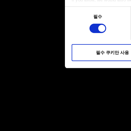
Collect information a
동의
Identify your device by
필수
선택
Find out more about how your
일부 쿠키는 웹 사이트를 정상
피드백을 제공하여 사용자의 
소통할 경우, 사용자의 선호도
필수 쿠키만 사용
선택적으로 쿠키를 사용할 경
쿠키 사용에 관한 세부 사항이나