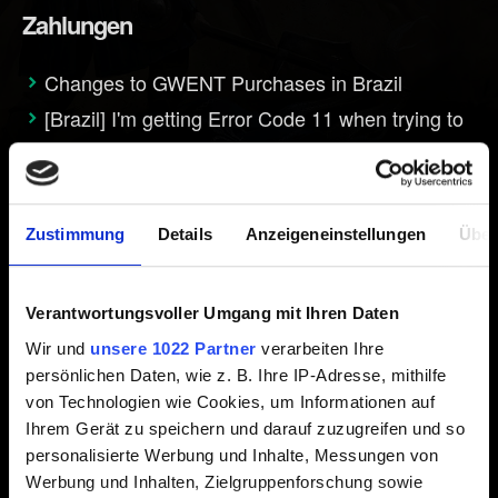
Zahlungen
Changes to GWENT Purchases in Brazil
[Brazil] I'm getting Error Code 11 when trying to
make a purchase on Steam / I'm unable to
purchase in-game content
Bei mir wurde Geld abgebucht, aber ich habe
Zustimmung
Details
Anzeigeneinstellungen
Über
die gekauften Gegenstände nicht erhalten
Real money transactions suspended in Russia
and Belarus until further notice
Verantwortungsvoller Umgang mit Ihren Daten
Wir und
unsere 1022 Partner
verarbeiten Ihre
persönlichen Daten, wie z. B. Ihre IP-Adresse, mithilfe
von Technologien wie Cookies, um Informationen auf
Konto
Ihrem Gerät zu speichern und darauf zuzugreifen und so
personalisierte Werbung und Inhalte, Messungen von
Wie ändere ich meinen Benutzernamen?
Werbung und Inhalten, Zielgruppenforschung sowie