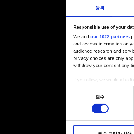
동의
Responsible use of your dat
We and
our 1022 partners
pr
and access information on yo
audience research and servi
privacy choices are only app
withdraw your consent any tim
If you allow, we would also lik
Collect information a
동의
Identify your device by
필수
선택
Find out more about how your
일부 쿠키는 웹 사이트를 정상
피드백을 제공하여 사용자의 
소통할 경우, 사용자의 선호도
필수 쿠키만 사용