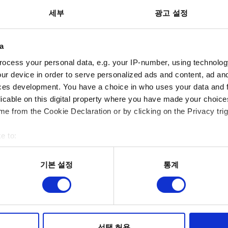
저장
세부
광고 설정
크로스 진행도 사용 방법
a
PlayStation 4 - PlayStation 5 크로스 세이브 (
ocess your personal data, e.g. your IP-number, using technolog
사용 가능한 저장 슬롯
ur device in order to serve personalized ads and content, ad a
ces development. You have a choice in who uses your data and 
지역 제한*이 있는 게임 버전의 크로스 진행도
licable on this digital property where you have made your choic
제 저장 파일을 차세대 업데이트 버전으로 전송
e from the Cookie Declaration or by clicking on the Privacy trig
크로스 진행도를 이용해 저장 파일을 불러올 수
e to:
bout your geographical location which can be accurate to within 
 actively scanning it for specific characteristics (fingerprinting)
기본 설정
통계
성능
 personal data is processed and set your preferences in the
det
적으로 이용하기 위해 필요합니다. 그 밖의 쿠키는 선택적이며, 
성능 문제
웹사이트 이용 환경을 개선하기 위해 사용됩니다. 예를 들어, 소셜
PlayStation의 캐시 삭제
를 파악하기 위해 쿠키의 일부를 저희 파트너와 공유할 수도 있습니
선택 허용