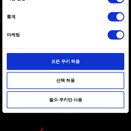
Collect information about your geographical
location which can be accurate to within several
meters
통계
Identify your device by actively scanning it for
한국어
specific characteristics (fingerprinting)
마케팅
Find out more about how your personal data is processed
SNS 접속
and set your preferences in the
details section
.
일부 쿠키는 웹 사이트를 정상적으로 이용하기 위해
모든 쿠키 허용
필요합니다. 그 밖의 쿠키는 선택적이며, 당사에 콘텐츠
관련 기술적 피드백을 제공하여 사용자의 웹사이트 이용
환경을 개선하기 위해 사용됩니다. 예를 들어, 소셜
선택 허용
미디어를 통해 사용자와 소통할 경우, 사용자의 선호도를
사용자 약관 동의
파악하기 위해 쿠키의 일부를 저희 파트너와 공유할 수도
개인 정보 정책
필수 쿠키만 사용
있습니다. 물론, 이처럼 선택적으로 쿠키를 사용할
경우에는 사용자의 동의를 구할 것입니다.
쿠키 정책
쿠키 사용에 관한 세부 사항이나 관련 설정은 아래의
"Settings" 메뉴에서 확인할 수 있습니다.