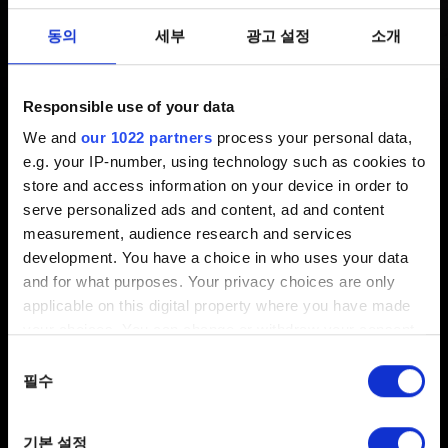
최신 5 년 전 갱신 4 개월 전
동의
세부
광고 설정
소개
사이버펑크 2077에는 저장 파일의 유형이 나뉘어 있으며,
각 유형별로 최대 슬롯이 할당되어 있습니다. 유형별로
Responsible use of your data
사용할 수 있는 저장 파일의 개수는 다음과 같습니다.
We and
our 1022 partners
process your personal data,
e.g. your IP-number, using technology such as cookies to
자동 저장 20개
store and access information on your device in order to
serve personalized ads and content, ad and content
빠른 저장 10개
measurement, audience research and services
수동 저장 20개
development. You have a choice in who uses your data
and for what purposes. Your privacy choices are only
돌아갈 수 없는 길 및 게임 완료 저장 파일은 이 제한에
applicable on this digital property where you have made
포함되지 않습니다.
your choices. You can change or withdraw your consent
any time from the Cookie Declaration or by clicking on
동의
the Privacy trigger icon.
필수
선택
If you allow, we would also like to:
기본 설정