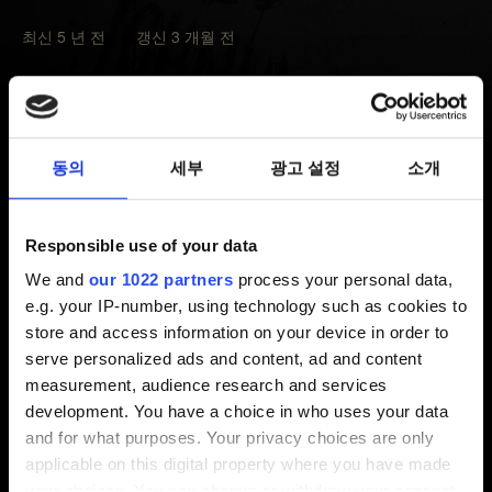
최신 5 년 전 갱신 3 개월 전
본체의 전원을 껐다가 켜면 성능 문제와 충돌, 블랙
스크린을 해결하는 데 도움이 됩니다. 이 방법을 따라 해도
게임이나 게임 데이터가 삭제되지 않습니다.
동의
세부
광고 설정
소개
본체의 전원을 끕니다. 절전 모드로 들어가지 마세요.
PlayStation의 전원 표시등이 완전히 꺼질 때까지
Responsible use of your data
기다린 뒤에 전원 케이블을 뽑습니다.
We and
our 1022 partners
process your personal data,
2분 이상 기다립니다.
e.g. your IP-number, using technology such as cookies to
store and access information on your device in order to
PlayStation에 다시 전원 케이블을 꽂고 본체의 전원을
serve personalized ads and content, ad and content
켭니다.
measurement, audience research and services
development. You have a choice in who uses your data
문제가 발생하기 전의 게임 저장 파일을 사용하면 문제가
and for what purposes. Your privacy choices are only
해결될 수도 있습니다.
applicable on this digital property where you have made
your choices. You can change or withdraw your consent