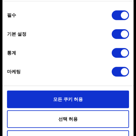
any time from the Cookie Declaration or by clicking on
동의
the Privacy trigger icon.
필수
도움이 필요하신가요?
선택
If you allow, we would also like to:
기본 설정
Collect information about your geographical
문의
location which can be accurate to within several
meters
통계
Identify your device by actively scanning it for
specific characteristics (fingerprinting)
마케팅
Find out more about how your personal data is processed
and set your preferences in the
details section
.
일부 쿠키는 웹 사이트를 정상적으로 이용하기 위해
모든 쿠키 허용
한국어
필요합니다. 그 밖의 쿠키는 선택적이며, 당사에 콘텐츠
관련 기술적 피드백을 제공하여 사용자의 웹사이트 이용
SNS 접속
환경을 개선하기 위해 사용됩니다. 예를 들어, 소셜
선택 허용
미디어를 통해 사용자와 소통할 경우, 사용자의 선호도를
파악하기 위해 쿠키의 일부를 저희 파트너와 공유할 수도