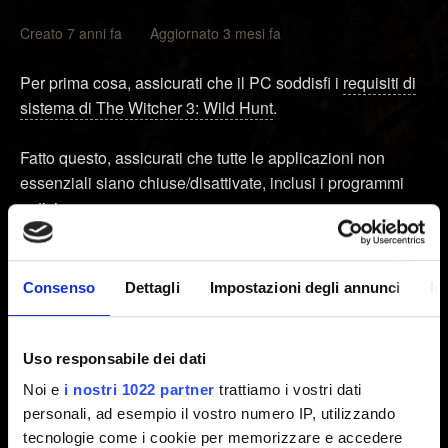
Creato 7 anni fa Aggiornato 3 mesi fa
Per prima cosa, assicurati che il PC soddisfi i
requisiti di
sistema di The Witcher 3: Wild Hunt
.
Fatto questo, assicurati che tutte le applicazioni non
essenziali siano chiuse/disattivate, inclusi i programmi
antivirus.
Se il problema non si risolve, verifica che il tuo PC sia
privo di virus o malware, poiché potrebbero mandare in
crash il gioco.
Consenso
Dettagli
Impostazioni degli annunci
In
Prova anche a verificare l'integrità dei file di gioco, come
spiegato
qui
.
Uso responsabile dei dati
Noi e
i nostri 1022 partner
trattiamo i vostri dati
Se il problema persiste, reinstalla i driver della scheda
personali, ad esempio il vostro numero IP, utilizzando
video. Per farlo:
tecnologie come i cookie per memorizzare e accedere