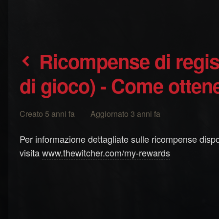
Ricompense di registrazione (ricompense
di gioco) - Come otten
Creato 5 anni fa Aggiornato 3 anni fa
Per informazione dettagliate sulle ricompense dispon
visita
www.thewitcher.com/my-rewards