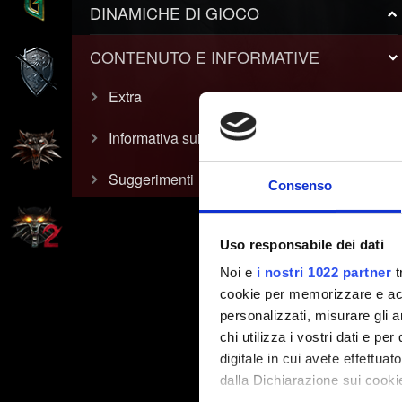
DINAMICHE DI GIOCO
CONTENUTO E INFORMATIVE
Extra
Informativa sui video
Suggerimenti
Consenso
Uso responsabile dei dati
Noi e
i nostri 1022 partner
t
cookie per memorizzare e acce
personalizzati, misurare gli an
chi utilizza i vostri dati e pe
digitale in cui avete effettua
dalla Dichiarazione sui cookie